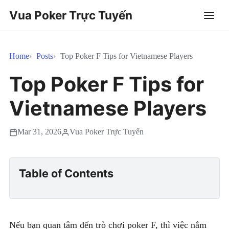
Vua Poker Trực Tuyến
Home
Posts
Top Poker F Tips for Vietnamese Players
Top Poker F Tips for
Vietnamese Players
Mar 31, 2026
Vua Poker Trực Tuyến
Table of Contents
Nếu bạn quan tâm đến trò chơi poker F, thì việc nắm