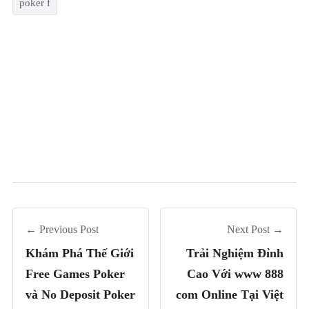
poker f
← Previous Post
Next Post →
Khám Phá Thế Giới
Trải Nghiệm Đỉnh
Free Games Poker
Cao Với www 888
và No Deposit Poker
com Online Tại Việt